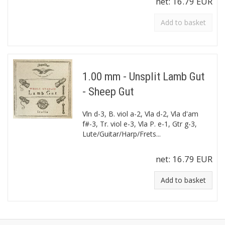
net:
16.79 EUR
Add to basket
1.00 mm - Unsplit Lamb Gut
- Sheep Gut
Vln d-3, B. viol a-2, Vla d-2, Vla d'am
f#-3, Tr. viol e-3, Vla P. e-1, Gtr g-3,
Lute/Guitar/Harp/Frets...
net:
16.79 EUR
Add to basket